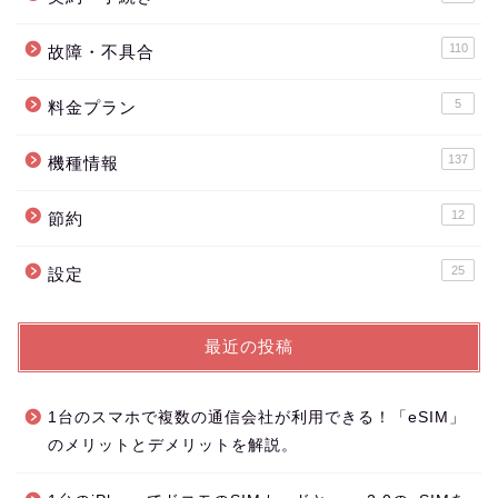
110
故障・不具合
5
料金プラン
137
機種情報
12
節約
25
設定
最近の投稿
1台のスマホで複数の通信会社が利用できる！「eSIM」
のメリットとデメリットを解説。