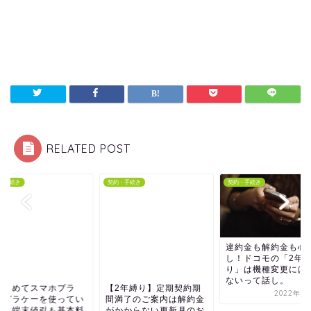
RELATED POST
・手続き
契約・手続き
契約・手続き
違約金も解約金も心
し！ドコモの「2年
り」は機種変更には
ないって話し。
はじめてスマホプラ
【2年縛り】定期契約期
2022年4
】ガラケーを使ってい
間満了のご案内は解約金
のに端末値引も基本料
がかからない更新月のお